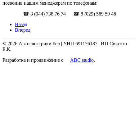
позвонив нашим менеджерам по телефонам:
☎ 8 (044) 738 76 74 ☎ 8 (029) 569 59 46
Назад
Вперед
©
2026
Автоэлектрики.бел | УНП 691176187 | ИП Святохо
Е.К.
Разработка и продвижение c
ABC studio
.